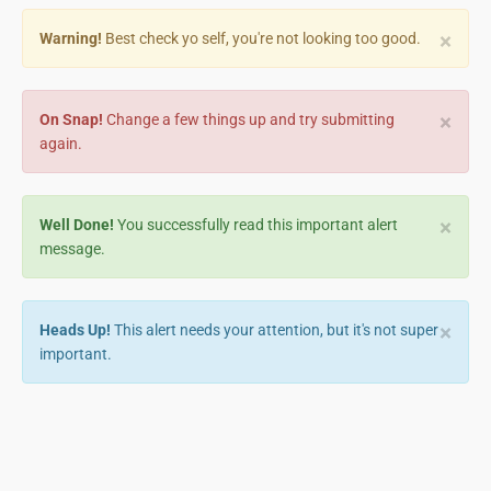
×
Warning!
Best check yo self, you're not looking too good.
×
On Snap!
Change a few things up and try submitting
again.
×
Well Done!
You successfully read this important alert
message.
×
Heads Up!
This alert needs your attention, but it's not super
important.